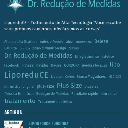
LiporeduCE - Tratamento de Alta Tecnologia “Você escolhe
seus próprios caminhos, nós fazemos as curvas”
Beleza
Alessandra Scatena
Antes e Depois
atriz
autoestima
Celulite
como diminuir barriga
curvas
cirurgia
Dr. Redução de Medidas
Emagrecimento
estetico
lipo
Fitness
facebook
flacidez
flaciez
GORDURA
gordura localiza
LiporeduCE
Maísa Magalhães
Lipo sem Cortes
MEDIDAS
Plus Size
plus-size
plussize
original
Miriam Lins
Priscila Bonifácio
Redução de Medidas
Resultado rápido
sem cortes
tratamento
Tratamento estético
ARTIGOS
LIPOREDUCE FUNCIONA