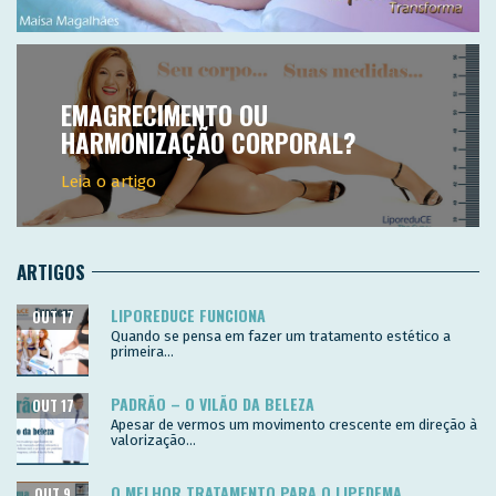
EMAGRECIMENTO OU
HARMONIZAÇÃO CORPORAL?
Leia o artigo
ARTIGOS
LIPOREDUCE FUNCIONA
OUT 17
Quando se pensa em fazer um tratamento estético a
primeira...
PADRÃO – O VILÃO DA BELEZA
OUT 17
Apesar de vermos um movimento crescente em direção à
valorização...
O MELHOR TRATAMENTO PARA O LIPEDEMA
OUT 9