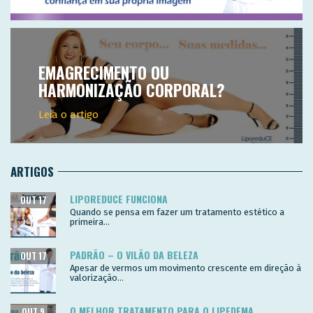
EMAGRECIMENTO OU
HARMONIZAÇÃO CORPORAL?
Leia o artigo
ARTIGOS
LIPOREDUCE FUNCIONA
OUT 17
Quando se pensa em fazer um tratamento estético a
primeira...
PADRÃO – O VILÃO DA BELEZA
OUT 17
Apesar de vermos um movimento crescente em direção à
valorização...
O MELHOR TRATAMENTO PARA O LIPEDEMA
OUT 9