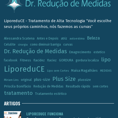
LiporeduCE - Tratamento de Alta Tecnologia “Você escolhe
seus próprios caminhos, nós fazemos as curvas”
Beleza
Alessandra Scatena
Antes e Depois
atriz
autoestima
Celulite
como diminuir barriga
curvas
cirurgia
Dr. Redução de Medidas
Emagrecimento
estetico
lipo
Fitness
facebook
flacidez
flaciez
GORDURA
gordura localiza
LiporeduCE
Maísa Magalhães
Lipo sem Cortes
MEDIDAS
Plus Size
plus-size
plussize
original
Miriam Lins
Priscila Bonifácio
Redução de Medidas
Resultado rápido
sem cortes
tratamento
Tratamento estético
ARTIGOS
LIPOREDUCE FUNCIONA