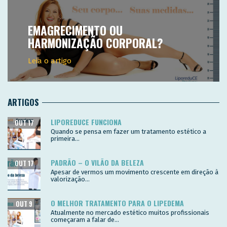
EMAGRECIMENTO OU
HARMONIZAÇÃO CORPORAL?
Leia o artigo
ARTIGOS
LIPOREDUCE FUNCIONA
OUT 17
Quando se pensa em fazer um tratamento estético a
primeira...
PADRÃO – O VILÃO DA BELEZA
OUT 17
Apesar de vermos um movimento crescente em direção à
valorização...
O MELHOR TRATAMENTO PARA O LIPEDEMA
OUT 9
Atualmente no mercado estético muitos profissionais
começaram a falar de...