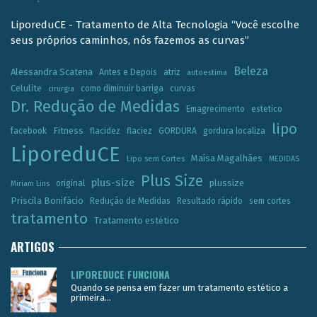
LiporeduCE - Tratamento de Alta Tecnologia “Você escolhe
seus próprios caminhos, nós fazemos as curvas”
Beleza
Alessandra Scatena
Antes e Depois
atriz
autoestima
Celulite
como diminuir barriga
curvas
cirurgia
Dr. Redução de Medidas
Emagrecimento
estetico
lipo
Fitness
facebook
flacidez
flaciez
GORDURA
gordura localiza
LiporeduCE
Maísa Magalhães
Lipo sem Cortes
MEDIDAS
Plus Size
plus-size
plussize
original
Miriam Lins
Priscila Bonifácio
Redução de Medidas
Resultado rápido
sem cortes
tratamento
Tratamento estético
ARTIGOS
LIPOREDUCE FUNCIONA
Quando se pensa em fazer um tratamento estético a
primeira...