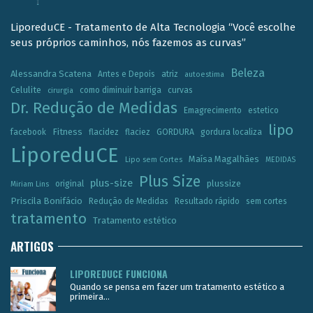
LiporeduCE - Tratamento de Alta Tecnologia “Você escolhe
seus próprios caminhos, nós fazemos as curvas”
Beleza
Alessandra Scatena
Antes e Depois
atriz
autoestima
Celulite
como diminuir barriga
curvas
cirurgia
Dr. Redução de Medidas
Emagrecimento
estetico
lipo
Fitness
facebook
flacidez
flaciez
GORDURA
gordura localiza
LiporeduCE
Maísa Magalhães
Lipo sem Cortes
MEDIDAS
Plus Size
plus-size
plussize
original
Miriam Lins
Priscila Bonifácio
Redução de Medidas
Resultado rápido
sem cortes
tratamento
Tratamento estético
ARTIGOS
LIPOREDUCE FUNCIONA
Quando se pensa em fazer um tratamento estético a
primeira...