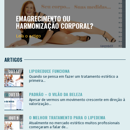
EMAGRECIMENTO OU
HARMONIZAÇÃO CORPORAL?
Leia o artigo
ARTIGOS
LIPOREDUCE FUNCIONA
OUT 17
Quando se pensa em fazer um tratamento estético a
primeira...
PADRÃO – O VILÃO DA BELEZA
OUT 17
Apesar de vermos um movimento crescente em direção à
valorização...
O MELHOR TRATAMENTO PARA O LIPEDEMA
OUT 9
Atualmente no mercado estético muitos profissionais
começaram a falar de...