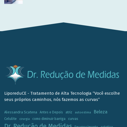
LiporeduCE - Tratamento de Alta Tecnologia “Você escolhe
seus próprios caminhos, nós fazemos as curvas”
Beleza
Alessandra Scatena
Antes e Depois
atriz
autoestima
Celulite
como diminuir barriga
curvas
cirurgia
Dr. Redução de Medidas