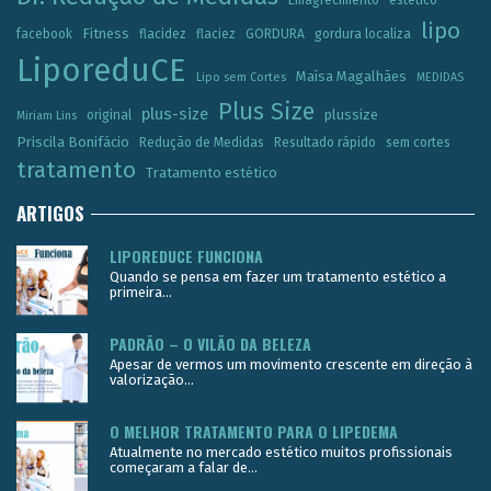
Emagrecimento
estetico
lipo
Fitness
facebook
flacidez
flaciez
GORDURA
gordura localiza
LiporeduCE
Maísa Magalhães
Lipo sem Cortes
MEDIDAS
Plus Size
plus-size
plussize
original
Miriam Lins
Priscila Bonifácio
Redução de Medidas
Resultado rápido
sem cortes
tratamento
Tratamento estético
ARTIGOS
LIPOREDUCE FUNCIONA
Quando se pensa em fazer um tratamento estético a
primeira...
PADRÃO – O VILÃO DA BELEZA
Apesar de vermos um movimento crescente em direção à
valorização...
O MELHOR TRATAMENTO PARA O LIPEDEMA
Atualmente no mercado estético muitos profissionais
começaram a falar de...