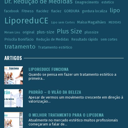
Dr. Redução de Medidas
Emagrecimento
estetico
lipo
Fitness
facebook
flacidez
flaciez
GORDURA
gordura localiza
LiporeduCE
Maísa Magalhães
Lipo sem Cortes
MEDIDAS
Plus Size
plus-size
plussize
original
Miriam Lins
Priscila Bonifácio
Redução de Medidas
Resultado rápido
sem cortes
tratamento
Tratamento estético
ARTIGOS
LIPOREDUCE FUNCIONA
Quando se pensa em fazer um tratamento estético a
primeira...
PADRÃO – O VILÃO DA BELEZA
Apesar de vermos um movimento crescente em direção à
valorização...
O MELHOR TRATAMENTO PARA O LIPEDEMA
Atualmente no mercado estético muitos profissionais
começaram a falar de...