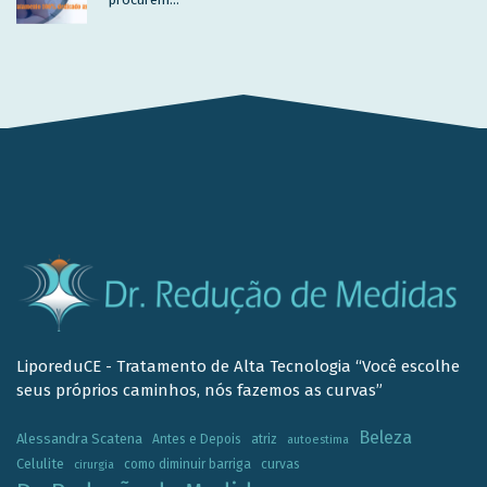
LiporeduCE - Tratamento de Alta Tecnologia “Você escolhe
seus próprios caminhos, nós fazemos as curvas”
Beleza
Alessandra Scatena
Antes e Depois
atriz
autoestima
Celulite
como diminuir barriga
curvas
cirurgia