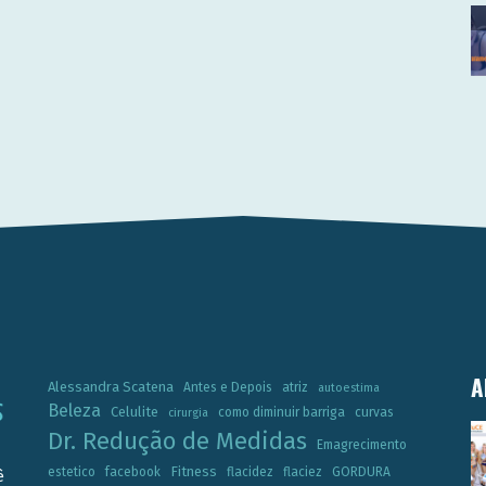
A
Alessandra Scatena
Antes e Depois
atriz
autoestima
Beleza
Celulite
como diminuir barriga
curvas
cirurgia
Dr. Redução de Medidas
Emagrecimento
Fitness
estetico
facebook
flacidez
flaciez
GORDURA
ê