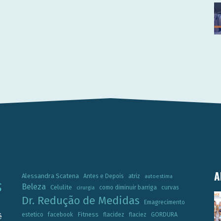
A
Alessandra Scatena
Antes e Depois
atriz
autoestima
Beleza
Celulite
como diminuir barriga
curvas
cirurgia
Dr. Redução de Medidas
Emagrecimento
Fitness
estetico
facebook
flacidez
flaciez
GORDURA
ê