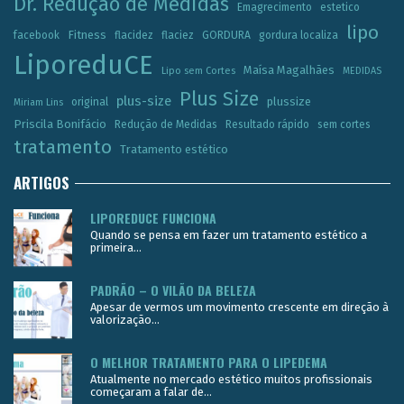
Dr. Redução de Medidas
Emagrecimento
estetico
lipo
Fitness
facebook
flacidez
flaciez
GORDURA
gordura localiza
LiporeduCE
Maísa Magalhães
Lipo sem Cortes
MEDIDAS
Plus Size
plus-size
plussize
original
Miriam Lins
Priscila Bonifácio
Redução de Medidas
Resultado rápido
sem cortes
tratamento
Tratamento estético
ARTIGOS
LIPOREDUCE FUNCIONA
Quando se pensa em fazer um tratamento estético a
primeira...
PADRÃO – O VILÃO DA BELEZA
Apesar de vermos um movimento crescente em direção à
valorização...
O MELHOR TRATAMENTO PARA O LIPEDEMA
Atualmente no mercado estético muitos profissionais
começaram a falar de...