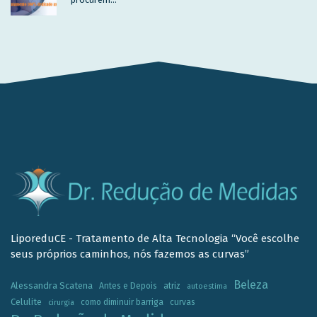
LiporeduCE - Tratamento de Alta Tecnologia “Você escolhe
seus próprios caminhos, nós fazemos as curvas”
Beleza
Alessandra Scatena
Antes e Depois
atriz
autoestima
Celulite
como diminuir barriga
curvas
cirurgia