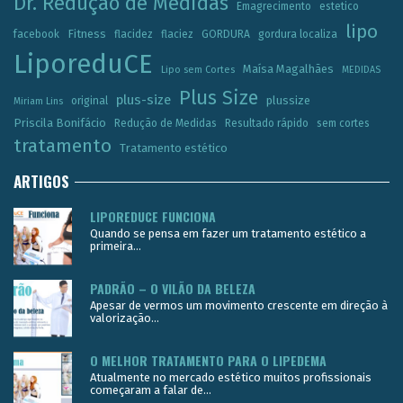
Dr. Redução de Medidas
Emagrecimento
estetico
lipo
Fitness
facebook
flacidez
flaciez
GORDURA
gordura localiza
LiporeduCE
Maísa Magalhães
Lipo sem Cortes
MEDIDAS
Plus Size
plus-size
plussize
original
Miriam Lins
Priscila Bonifácio
Redução de Medidas
Resultado rápido
sem cortes
tratamento
Tratamento estético
ARTIGOS
LIPOREDUCE FUNCIONA
Quando se pensa em fazer um tratamento estético a
primeira...
PADRÃO – O VILÃO DA BELEZA
Apesar de vermos um movimento crescente em direção à
valorização...
O MELHOR TRATAMENTO PARA O LIPEDEMA
Atualmente no mercado estético muitos profissionais
começaram a falar de...