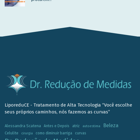
LiporeduCE - Tratamento de Alta Tecnologia “Você escolhe
seus próprios caminhos, nós fazemos as curvas”
Beleza
Alessandra Scatena
Antes e Depois
atriz
autoestima
Celulite
como diminuir barriga
curvas
cirurgia