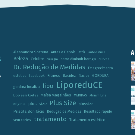
A
Alessandra Scatena
Antes e Depois
atriz
autoestima
Beleza
Celulite
como diminuir barriga
curvas
cirurgia
Dr. Redução de Medidas
Emagrecimento
Fitness
estetico
facebook
flacidez
flaciez
GORDURA
ê
LiporeduCE
lipo
gordura localiza
Maísa Magalhães
Lipo sem Cortes
MEDIDAS
Miriam Lins
Plus Size
plus-size
plussize
original
Priscila Bonifácio
Redução de Medidas
Resultado rápido
tratamento
Tratamento estético
sem cortes