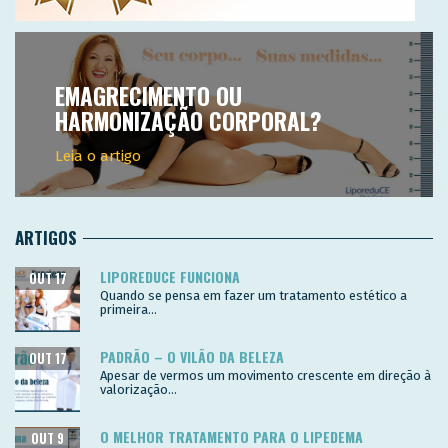
EMAGRECIMENTO OU
HARMONIZAÇÃO CORPORAL?
Leia o artigo
ARTIGOS
LIPOREDUCE FUNCIONA
OUT 17
Quando se pensa em fazer um tratamento estético a
primeira...
PADRÃO – O VILÃO DA BELEZA
OUT 17
Apesar de vermos um movimento crescente em direção à
valorização...
O MELHOR TRATAMENTO PARA O LIPEDEMA
OUT 9