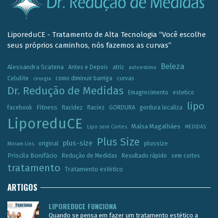
LiporeduCE - Tratamento de Alta Tecnologia “Você escolhe
seus próprios caminhos, nós fazemos as curvas”
Beleza
Alessandra Scatena
Antes e Depois
atriz
autoestima
Celulite
como diminuir barriga
curvas
cirurgia
Dr. Redução de Medidas
Emagrecimento
estetico
lipo
Fitness
facebook
flacidez
flaciez
GORDURA
gordura localiza
LiporeduCE
Maísa Magalhães
Lipo sem Cortes
MEDIDAS
Plus Size
plus-size
plussize
original
Miriam Lins
Priscila Bonifácio
Redução de Medidas
Resultado rápido
sem cortes
tratamento
Tratamento estético
ARTIGOS
LIPOREDUCE FUNCIONA
Quando se pensa em fazer um tratamento estético a