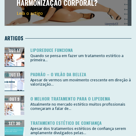
HARMONIZAÇÃO CORPORAL?
Leia o artigo
ARTIGOS
LIPOREDUCE FUNCIONA
OUT 17
Quando se pensa em fazer um tratamento estético a
primeira...
PADRÃO – O VILÃO DA BELEZA
OUT 17
Apesar de vermos um movimento crescente em direção à
valorização...
O MELHOR TRATAMENTO PARA O LIPEDEMA
OUT 9
Atualmente no mercado estético muitos profissionais
começaram a falar de...
TRATAMENTO ESTÉTICO DE CONFIANÇA
SET 30
Apesar dos tratamentos estéticos de confiança serem
amplamente divulgados pelas...