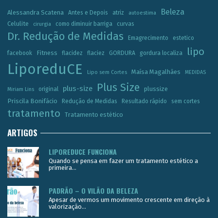
Beleza
Alessandra Scatena
Antes e Depois
atriz
autoestima
Celulite
como diminuir barriga
curvas
cirurgia
Dr. Redução de Medidas
Emagrecimento
estetico
lipo
Fitness
facebook
flacidez
flaciez
GORDURA
gordura localiza
LiporeduCE
Maísa Magalhães
Lipo sem Cortes
MEDIDAS
Plus Size
plus-size
plussize
original
Miriam Lins
Priscila Bonifácio
Redução de Medidas
Resultado rápido
sem cortes
tratamento
Tratamento estético
ARTIGOS
LIPOREDUCE FUNCIONA
Quando se pensa em fazer um tratamento estético a
primeira...
PADRÃO – O VILÃO DA BELEZA
Apesar de vermos um movimento crescente em direção à
valorização...