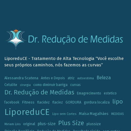
LiporeduCE - Tratamento de Alta Tecnologia “Você escolhe
seus próprios caminhos, nós fazemos as curvas”
Beleza
Alessandra Scatena
Antes e Depois
atriz
autoestima
Celulite
como diminuir barriga
curvas
cirurgia
Dr. Redução de Medidas
Emagrecimento
estetico
lipo
Fitness
facebook
flacidez
flaciez
GORDURA
gordura localiza
LiporeduCE
Maísa Magalhães
Lipo sem Cortes
MEDIDAS
Plus Size
plus-size
plussize
original
Miriam Lins