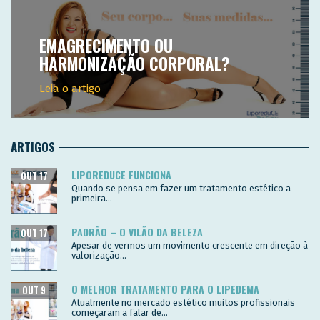
EMAGRECIMENTO OU
HARMONIZAÇÃO CORPORAL?
Leia o artigo
ARTIGOS
LIPOREDUCE FUNCIONA
OUT 17
Quando se pensa em fazer um tratamento estético a
primeira...
PADRÃO – O VILÃO DA BELEZA
OUT 17
Apesar de vermos um movimento crescente em direção à
valorização...
O MELHOR TRATAMENTO PARA O LIPEDEMA
OUT 9
Atualmente no mercado estético muitos profissionais
começaram a falar de...