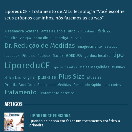
LiporeduCE - Tratamento de Alta Tecnologia “Você escolhe
seus próprios caminhos, nós fazemos as curvas”
Beleza
Alessandra Scatena
Antes e Depois
atriz
autoestima
Celulite
como diminuir barriga
curvas
cirurgia
Dr. Redução de Medidas
Emagrecimento
estetico
lipo
Fitness
facebook
flacidez
flaciez
GORDURA
gordura localiza
LiporeduCE
Maísa Magalhães
Lipo sem Cortes
MEDIDAS
Plus Size
plus-size
plussize
original
Miriam Lins
Priscila Bonifácio
Redução de Medidas
Resultado rápido
sem cortes
tratamento
Tratamento estético
ARTIGOS
LIPOREDUCE FUNCIONA
Quando se pensa em fazer um tratamento estético a
primeira...