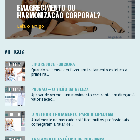
EMAGRECIMENTO OU
HARMONIZAÇÃO CORPORAL?
Leia o artigo
ARTIGOS
LIPOREDUCE FUNCIONA
OUT 17
Quando se pensa em fazer um tratamento estético a
primeira...
PADRÃO – O VILÃO DA BELEZA
OUT 17
Apesar de vermos um movimento crescente em direção à
valorização...
O MELHOR TRATAMENTO PARA O LIPEDEMA
OUT 9
Atualmente no mercado estético muitos profissionais
começaram a falar de...
TRATAMENTO ESTÉTICO DE CONFIANÇA
SET 30