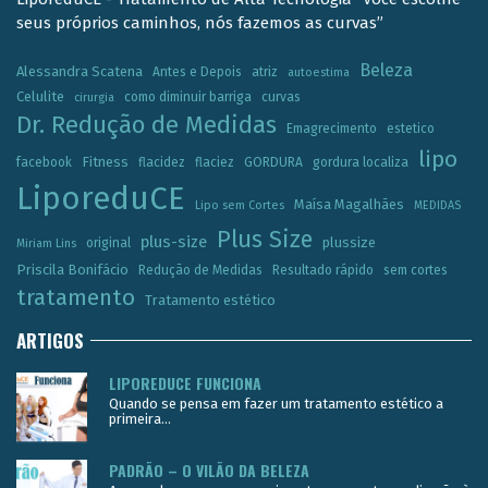
seus próprios caminhos, nós fazemos as curvas”
Beleza
Alessandra Scatena
Antes e Depois
atriz
autoestima
Celulite
como diminuir barriga
curvas
cirurgia
Dr. Redução de Medidas
Emagrecimento
estetico
lipo
Fitness
facebook
flacidez
flaciez
GORDURA
gordura localiza
LiporeduCE
Maísa Magalhães
Lipo sem Cortes
MEDIDAS
Plus Size
plus-size
plussize
original
Miriam Lins
Priscila Bonifácio
Redução de Medidas
Resultado rápido
sem cortes
tratamento
Tratamento estético
ARTIGOS
LIPOREDUCE FUNCIONA
Quando se pensa em fazer um tratamento estético a
primeira...
PADRÃO – O VILÃO DA BELEZA