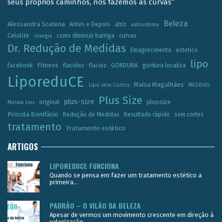
seus próprios caminhos, nós fazemos as curvas”
Beleza
Alessandra Scatena
Antes e Depois
atriz
autoestima
Celulite
como diminuir barriga
curvas
cirurgia
Dr. Redução de Medidas
Emagrecimento
estetico
lipo
Fitness
facebook
flacidez
flaciez
GORDURA
gordura localiza
LiporeduCE
Maísa Magalhães
Lipo sem Cortes
MEDIDAS
Plus Size
plus-size
plussize
original
Miriam Lins
Priscila Bonifácio
Redução de Medidas
Resultado rápido
sem cortes
tratamento
Tratamento estético
ARTIGOS
LIPOREDUCE FUNCIONA
Quando se pensa em fazer um tratamento estético a
primeira...
PADRÃO – O VILÃO DA BELEZA
Apesar de vermos um movimento crescente em direção à
valorização...