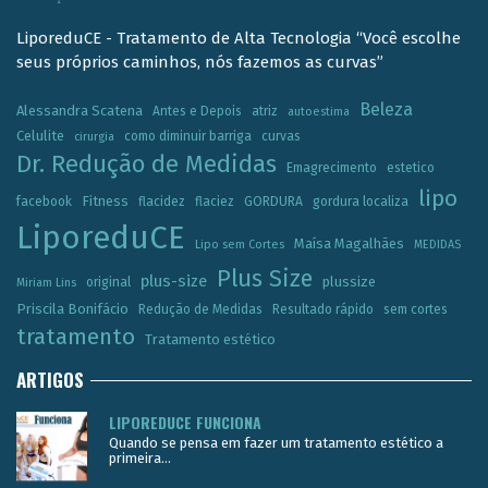
LiporeduCE - Tratamento de Alta Tecnologia “Você escolhe
seus próprios caminhos, nós fazemos as curvas”
Beleza
Alessandra Scatena
Antes e Depois
atriz
autoestima
Celulite
como diminuir barriga
curvas
cirurgia
Dr. Redução de Medidas
Emagrecimento
estetico
lipo
Fitness
facebook
flacidez
flaciez
GORDURA
gordura localiza
LiporeduCE
Maísa Magalhães
Lipo sem Cortes
MEDIDAS
Plus Size
plus-size
plussize
original
Miriam Lins
Priscila Bonifácio
Redução de Medidas
Resultado rápido
sem cortes
tratamento
Tratamento estético
ARTIGOS
LIPOREDUCE FUNCIONA
Quando se pensa em fazer um tratamento estético a
primeira...