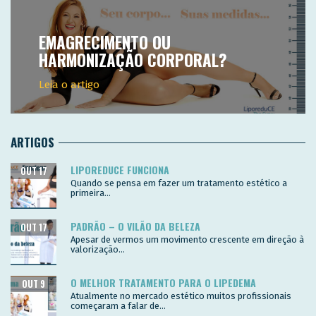
EMAGRECIMENTO OU
HARMONIZAÇÃO CORPORAL?
Leia o artigo
ARTIGOS
LIPOREDUCE FUNCIONA
OUT 17
Quando se pensa em fazer um tratamento estético a
primeira...
PADRÃO – O VILÃO DA BELEZA
OUT 17
Apesar de vermos um movimento crescente em direção à
valorização...
O MELHOR TRATAMENTO PARA O LIPEDEMA
OUT 9
Atualmente no mercado estético muitos profissionais
começaram a falar de...