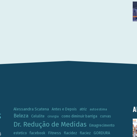
A
Alessandra Scatena
Antes e Depois
atriz
autoestima
Beleza
Celulite
como diminuir barriga
curvas
cirurgia
Dr. Redução de Medidas
Emagrecimento
Fitness
estetico
facebook
flacidez
flaciez
GORDURA
ê