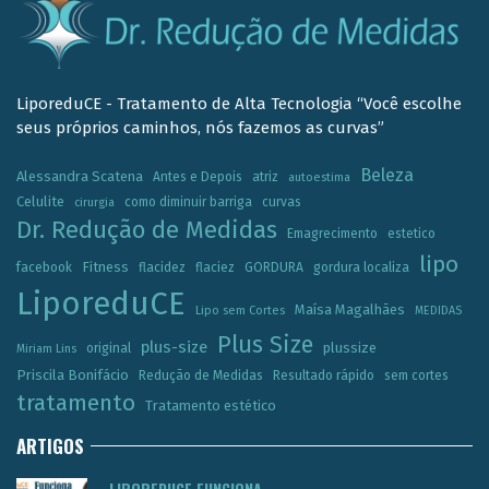
LiporeduCE - Tratamento de Alta Tecnologia “Você escolhe
seus próprios caminhos, nós fazemos as curvas”
Beleza
Alessandra Scatena
Antes e Depois
atriz
autoestima
Celulite
como diminuir barriga
curvas
cirurgia
Dr. Redução de Medidas
Emagrecimento
estetico
lipo
Fitness
facebook
flacidez
flaciez
GORDURA
gordura localiza
LiporeduCE
Maísa Magalhães
Lipo sem Cortes
MEDIDAS
Plus Size
plus-size
plussize
original
Miriam Lins
Priscila Bonifácio
Redução de Medidas
Resultado rápido
sem cortes
tratamento
Tratamento estético
ARTIGOS
LIPOREDUCE FUNCIONA