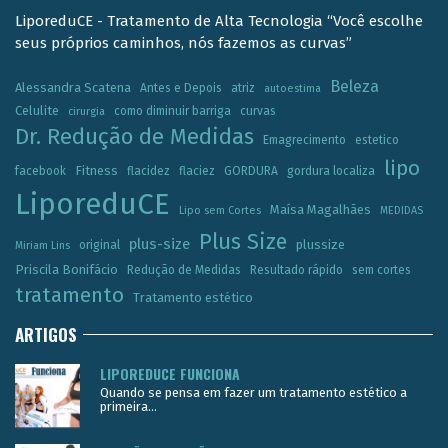
LiporeduCE - Tratamento de Alta Tecnologia “Você escolhe
seus próprios caminhos, nós fazemos as curvas”
Beleza
Alessandra Scatena
Antes e Depois
atriz
autoestima
Celulite
como diminuir barriga
curvas
cirurgia
Dr. Redução de Medidas
Emagrecimento
estetico
lipo
Fitness
facebook
flacidez
flaciez
GORDURA
gordura localiza
LiporeduCE
Maísa Magalhães
Lipo sem Cortes
MEDIDAS
Plus Size
plus-size
plussize
original
Miriam Lins
Priscila Bonifácio
Redução de Medidas
Resultado rápido
sem cortes
tratamento
Tratamento estético
ARTIGOS
LIPOREDUCE FUNCIONA
Quando se pensa em fazer um tratamento estético a
primeira...