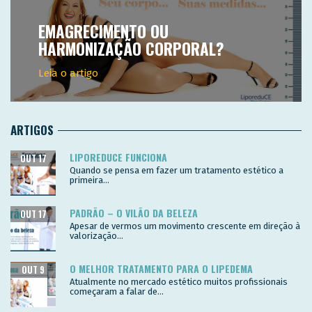
EMAGRECIMENTO OU
HARMONIZAÇÃO CORPORAL?
Leia o artigo
ARTIGOS
LIPOREDUCE FUNCIONA
OUT 17
Quando se pensa em fazer um tratamento estético a
primeira...
PADRÃO – O VILÃO DA BELEZA
OUT 17
Apesar de vermos um movimento crescente em direção à
valorização...
O MELHOR TRATAMENTO PARA O LIPEDEMA
OUT 9
Atualmente no mercado estético muitos profissionais
começaram a falar de...