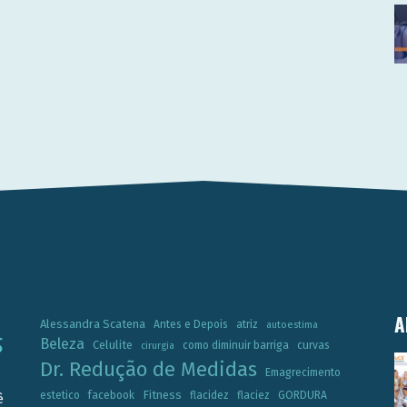
A
Alessandra Scatena
Antes e Depois
atriz
autoestima
Beleza
Celulite
como diminuir barriga
curvas
cirurgia
Dr. Redução de Medidas
Emagrecimento
Fitness
estetico
facebook
flacidez
flaciez
GORDURA
ê