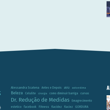
A
Alessandra Scatena
Antes e Depois
atriz
autoestima
Beleza
Celulite
como diminuir barriga
curvas
cirurgia
Dr. Redução de Medidas
Emagrecimento
Fitness
estetico
facebook
flacidez
flaciez
GORDURA
ê