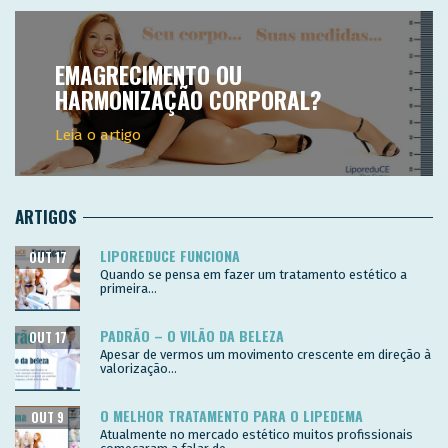
EMAGRECIMENTO OU
HARMONIZAÇÃO CORPORAL?
Leia o artigo
ARTIGOS
LIPOREDUCE FUNCIONA
OUT 17
Quando se pensa em fazer um tratamento estético a
primeira...
PADRÃO – O VILÃO DA BELEZA
OUT 17
Apesar de vermos um movimento crescente em direção à
valorização...
O MELHOR TRATAMENTO PARA O LIPEDEMA
OUT 9
Atualmente no mercado estético muitos profissionais