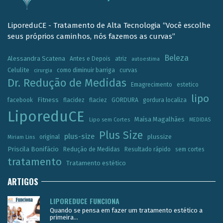
LiporeduCE - Tratamento de Alta Tecnologia “Você escolhe
seus próprios caminhos, nós fazemos as curvas”
Beleza
Alessandra Scatena
Antes e Depois
atriz
autoestima
Celulite
como diminuir barriga
curvas
cirurgia
Dr. Redução de Medidas
Emagrecimento
estetico
lipo
Fitness
facebook
flacidez
flaciez
GORDURA
gordura localiza
LiporeduCE
Maísa Magalhães
Lipo sem Cortes
MEDIDAS
Plus Size
plus-size
plussize
original
Miriam Lins
Priscila Bonifácio
Redução de Medidas
Resultado rápido
sem cortes
tratamento
Tratamento estético
ARTIGOS
LIPOREDUCE FUNCIONA
Quando se pensa em fazer um tratamento estético a
primeira...