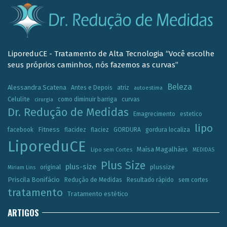
LiporeduCE - Tratamento de Alta Tecnologia “Você escolhe
seus próprios caminhos, nós fazemos as curvas”
Beleza
Alessandra Scatena
Antes e Depois
atriz
autoestima
Celulite
como diminuir barriga
curvas
cirurgia
Dr. Redução de Medidas
Emagrecimento
estetico
lipo
Fitness
facebook
flacidez
flaciez
GORDURA
gordura localiza
LiporeduCE
Maísa Magalhães
Lipo sem Cortes
MEDIDAS
Plus Size
plus-size
plussize
original
Miriam Lins
Priscila Bonifácio
Redução de Medidas
Resultado rápido
sem cortes
tratamento
Tratamento estético
ARTIGOS