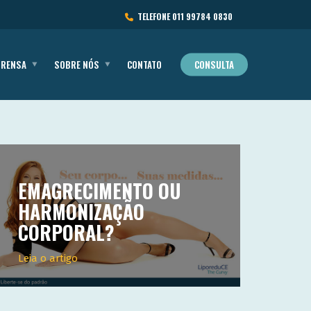
TELEFONE
011 99784 0830
PRENSA
SOBRE NÓS
CONTATO
CONSULTA
EMAGRECIMENTO OU
HARMONIZAÇÃO
CORPORAL?
Leia o artigo