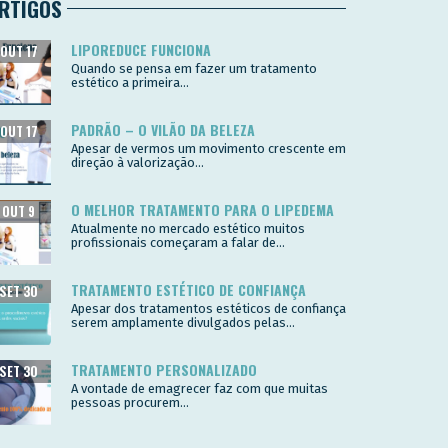
RTIGOS
LIPOREDUCE FUNCIONA
OUT 17
Quando se pensa em fazer um tratamento
estético a primeira...
PADRÃO – O VILÃO DA BELEZA
OUT 17
Apesar de vermos um movimento crescente em
direção à valorização...
O MELHOR TRATAMENTO PARA O LIPEDEMA
OUT 9
Atualmente no mercado estético muitos
profissionais começaram a falar de...
TRATAMENTO ESTÉTICO DE CONFIANÇA
SET 30
Apesar dos tratamentos estéticos de confiança
serem amplamente divulgados pelas...
TRATAMENTO PERSONALIZADO
SET 30
A vontade de emagrecer faz com que muitas
pessoas procurem...