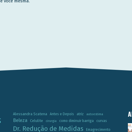
 de você mesma.
A
Alessandra Scatena
Antes e Depois
atriz
autoestima
Beleza
Celulite
como diminuir barriga
curvas
cirurgia
Dr. Redução de Medidas
Emagrecimento