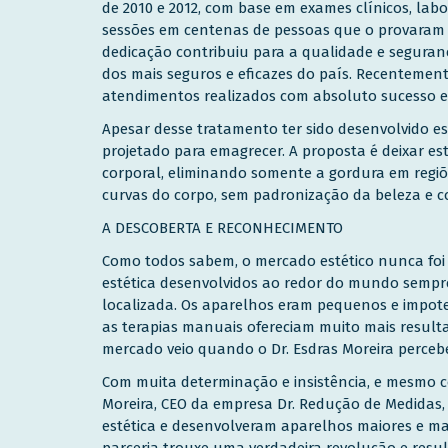
de 2010 e 2012, com base em exames clínicos, lab
sessões em centenas de pessoas que o provaram e
dedicação contribuiu para a qualidade e segura
dos mais seguros e eficazes do país. Recentemen
atendimentos realizados com absoluto sucesso e 
Apesar desse tratamento ter sido desenvolvido es
projetado para emagrecer. A proposta é deixar e
corporal, eliminando somente a gordura em regiõe
curvas do corpo, sem padronização da beleza e 
A DESCOBERTA E RECONHECIMENTO
Como todos sabem, o mercado estético nunca foi 
estética desenvolvidos ao redor do mundo sempr
localizada. Os aparelhos eram pequenos e impote
as terapias manuais ofereciam muito mais result
mercado veio quando o Dr. Esdras Moreira perceb
Com muita determinação e insistência, e mesmo c
Moreira, CEO da empresa Dr. Redução de Medidas
estética e desenvolveram aparelhos maiores e ma
parceria trouxe uma verdadeira revolução e resul