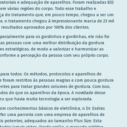
oratoriais e adequação de aparelhos. Foram realizadas 832
m várias regiões do corpo. Todo esse trabalho e
nça do tratamento que, em pouco tempo, chegou a ser um
te, o tratamento chegou à impressionante marca de 23 mil
resultados aprovados por 100% dos clientes.
pecialmente para os gordinhos e gordinhas, ele não foi
stas pessoas com uma melhor distribuição da gordura
s estratégicas, de modo a valorizar e harmonizar as
conforme a percepção da pessoa com seu próprio corpo.
para todos. Os métodos, protocolos e aparelhos de
e foram restritos às pessoas magras e com pouca gordura
ntes para tratar grandes volumes de gordura. Com isso,
ados do que os aparelhos da época. A novidade desse
eu que havia muita tecnologia a ser explorada.
om conhecimentos básicos de eletrônica, o Dr. Esdras
, fez uma parceria com uma empresa de aparelhos de
is potentes, adequados ao tamanho Plus Size. Esta
tados jamais vistos. Desde então, o mercado estético