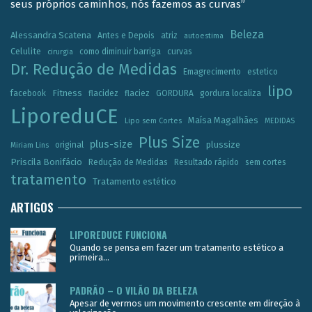
seus próprios caminhos, nós fazemos as curvas”
Beleza
Alessandra Scatena
Antes e Depois
atriz
autoestima
Celulite
como diminuir barriga
curvas
cirurgia
Dr. Redução de Medidas
Emagrecimento
estetico
lipo
Fitness
facebook
flacidez
flaciez
GORDURA
gordura localiza
LiporeduCE
Maísa Magalhães
Lipo sem Cortes
MEDIDAS
Plus Size
plus-size
plussize
original
Miriam Lins
Priscila Bonifácio
Redução de Medidas
Resultado rápido
sem cortes
tratamento
Tratamento estético
ARTIGOS
LIPOREDUCE FUNCIONA
Quando se pensa em fazer um tratamento estético a
primeira...
PADRÃO – O VILÃO DA BELEZA
Apesar de vermos um movimento crescente em direção à