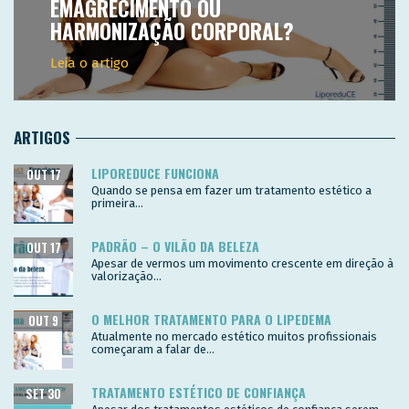
EMAGRECIMENTO OU
HARMONIZAÇÃO CORPORAL?
Leia o artigo
ARTIGOS
LIPOREDUCE FUNCIONA
OUT 17
Quando se pensa em fazer um tratamento estético a
primeira...
PADRÃO – O VILÃO DA BELEZA
OUT 17
Apesar de vermos um movimento crescente em direção à
valorização...
O MELHOR TRATAMENTO PARA O LIPEDEMA
OUT 9
Atualmente no mercado estético muitos profissionais
começaram a falar de...
TRATAMENTO ESTÉTICO DE CONFIANÇA
SET 30