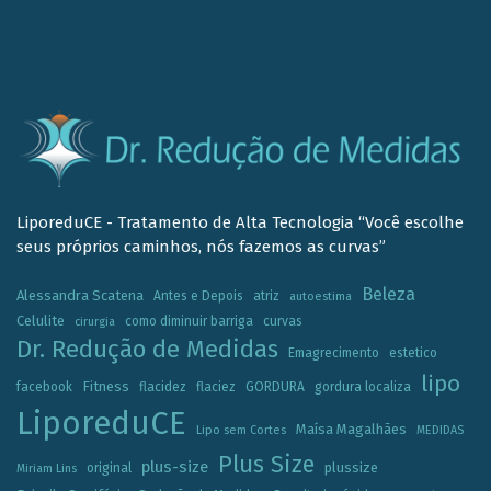
LiporeduCE - Tratamento de Alta Tecnologia “Você escolhe
seus próprios caminhos, nós fazemos as curvas”
Beleza
Alessandra Scatena
Antes e Depois
atriz
autoestima
Celulite
como diminuir barriga
curvas
cirurgia
Dr. Redução de Medidas
Emagrecimento
estetico
lipo
Fitness
facebook
flacidez
flaciez
GORDURA
gordura localiza
LiporeduCE
Maísa Magalhães
Lipo sem Cortes
MEDIDAS
Plus Size
plus-size
plussize
original
Miriam Lins