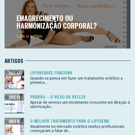
EMAGRECIMENTO OU
HARMONIZAÇÃO CORPORAL?
Leia o artigo
ARTIGOS
LIPOREDUCE FUNCIONA
OUT 17
Quando se pensa em fazer um tratamento estético a
primeira...
PADRÃO – O VILÃO DA BELEZA
OUT 17
Apesar de vermos um movimento crescente em direção à
valorização...
O MELHOR TRATAMENTO PARA O LIPEDEMA
OUT 9
Atualmente no mercado estético muitos profissionais
começaram a falar de...