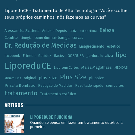
LiporeduCE - Tratamento de Alta Tecnologia “Você escolhe
seus próprios caminhos, nós fazemos as curvas”
Beleza
Alessandra Scatena
Antes e Depois
atriz
autoestima
Celulite
como diminuir barriga
curvas
cirurgia
Dr. Redução de Medidas
Emagrecimento
estetico
lipo
Fitness
facebook
flacidez
flaciez
GORDURA
gordura localiza
LiporeduCE
Maísa Magalhães
Lipo sem Cortes
MEDIDAS
Plus Size
plus-size
plussize
original
Miriam Lins
Priscila Bonifácio
Redução de Medidas
Resultado rápido
sem cortes
tratamento
Tratamento estético
ARTIGOS
LIPOREDUCE FUNCIONA
Quando se pensa em fazer um tratamento estético a
primeira...