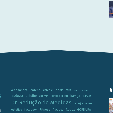
A
Alessandra Scatena
Antes e Depois
atriz
autoestima
Beleza
Celulite
como diminuir barriga
curvas
cirurgia
Dr. Redução de Medidas
Emagrecimento
Fitness
estetico
facebook
flacidez
flaciez
GORDURA
ê