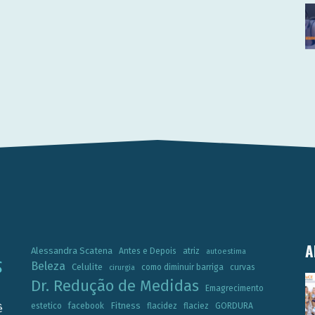
A
Alessandra Scatena
Antes e Depois
atriz
autoestima
Beleza
Celulite
como diminuir barriga
curvas
cirurgia
Dr. Redução de Medidas
Emagrecimento
Fitness
estetico
facebook
flacidez
flaciez
GORDURA
ê