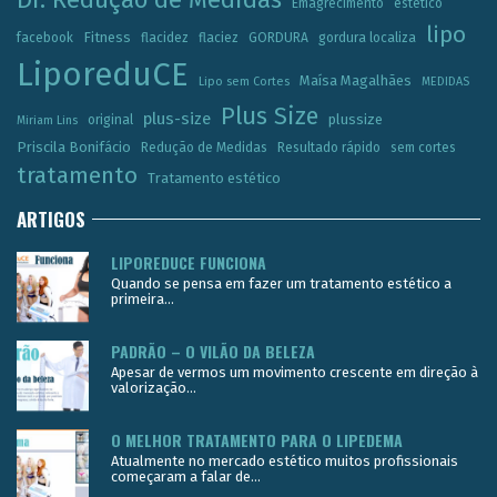
Emagrecimento
estetico
lipo
Fitness
facebook
flacidez
flaciez
GORDURA
gordura localiza
LiporeduCE
Maísa Magalhães
Lipo sem Cortes
MEDIDAS
Plus Size
plus-size
plussize
original
Miriam Lins
Priscila Bonifácio
Redução de Medidas
Resultado rápido
sem cortes
tratamento
Tratamento estético
ARTIGOS
LIPOREDUCE FUNCIONA
Quando se pensa em fazer um tratamento estético a
primeira...
PADRÃO – O VILÃO DA BELEZA
Apesar de vermos um movimento crescente em direção à
valorização...
O MELHOR TRATAMENTO PARA O LIPEDEMA
Atualmente no mercado estético muitos profissionais
começaram a falar de...