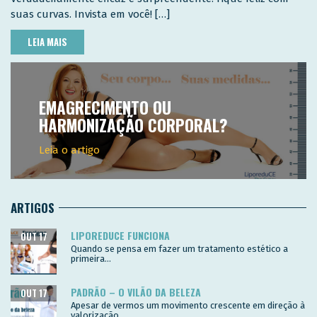
suas curvas. Invista em você! […]
LEIA MAIS
EMAGRECIMENTO OU
HARMONIZAÇÃO CORPORAL?
Leia o artigo
ARTIGOS
LIPOREDUCE FUNCIONA
OUT 17
Quando se pensa em fazer um tratamento estético a
primeira...
PADRÃO – O VILÃO DA BELEZA
OUT 17
Apesar de vermos um movimento crescente em direção à
valorização...