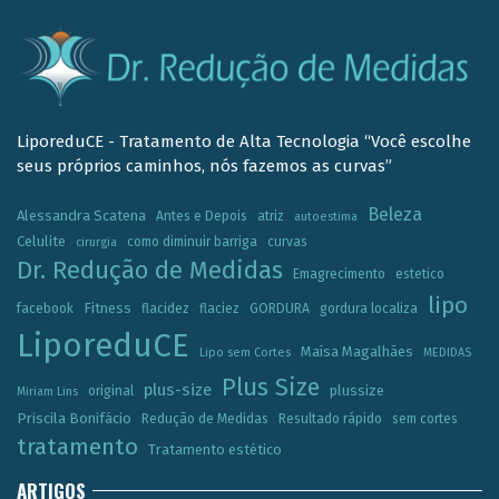
LiporeduCE - Tratamento de Alta Tecnologia “Você escolhe
seus próprios caminhos, nós fazemos as curvas”
Beleza
Alessandra Scatena
Antes e Depois
atriz
autoestima
Celulite
como diminuir barriga
curvas
cirurgia
Dr. Redução de Medidas
Emagrecimento
estetico
lipo
Fitness
facebook
flacidez
flaciez
GORDURA
gordura localiza
LiporeduCE
Maísa Magalhães
Lipo sem Cortes
MEDIDAS
Plus Size
plus-size
plussize
original
Miriam Lins
Priscila Bonifácio
Redução de Medidas
Resultado rápido
sem cortes
tratamento
Tratamento estético
ARTIGOS