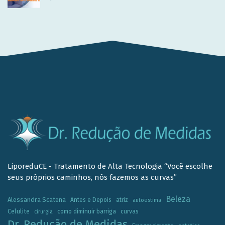
LiporeduCE - Tratamento de Alta Tecnologia “Você escolhe
seus próprios caminhos, nós fazemos as curvas”
Beleza
Alessandra Scatena
Antes e Depois
atriz
autoestima
Celulite
como diminuir barriga
curvas
cirurgia
Dr. Redução de Medidas