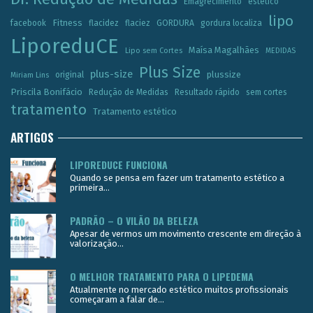
Emagrecimento
estetico
lipo
Fitness
facebook
flacidez
flaciez
GORDURA
gordura localiza
LiporeduCE
Maísa Magalhães
Lipo sem Cortes
MEDIDAS
Plus Size
plus-size
plussize
original
Miriam Lins
Priscila Bonifácio
Redução de Medidas
Resultado rápido
sem cortes
tratamento
Tratamento estético
ARTIGOS
LIPOREDUCE FUNCIONA
Quando se pensa em fazer um tratamento estético a
primeira...
PADRÃO – O VILÃO DA BELEZA
Apesar de vermos um movimento crescente em direção à
valorização...
O MELHOR TRATAMENTO PARA O LIPEDEMA
Atualmente no mercado estético muitos profissionais
começaram a falar de...