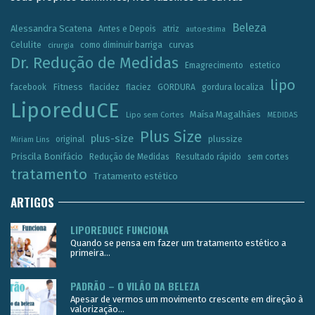
Beleza
Alessandra Scatena
Antes e Depois
atriz
autoestima
Celulite
como diminuir barriga
curvas
cirurgia
Dr. Redução de Medidas
Emagrecimento
estetico
lipo
Fitness
facebook
flacidez
flaciez
GORDURA
gordura localiza
LiporeduCE
Maísa Magalhães
Lipo sem Cortes
MEDIDAS
Plus Size
plus-size
plussize
original
Miriam Lins
Priscila Bonifácio
Redução de Medidas
Resultado rápido
sem cortes
tratamento
Tratamento estético
ARTIGOS
LIPOREDUCE FUNCIONA
Quando se pensa em fazer um tratamento estético a
primeira...
PADRÃO – O VILÃO DA BELEZA
Apesar de vermos um movimento crescente em direção à
valorização...