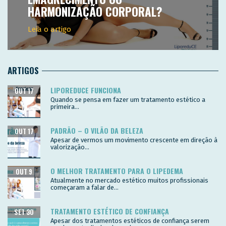
HARMONIZAÇÃO CORPORAL?
Leia o artigo
ARTIGOS
LIPOREDUCE FUNCIONA
OUT 17
Quando se pensa em fazer um tratamento estético a
primeira...
PADRÃO – O VILÃO DA BELEZA
OUT 17
Apesar de vermos um movimento crescente em direção à
valorização...
O MELHOR TRATAMENTO PARA O LIPEDEMA
OUT 9
Atualmente no mercado estético muitos profissionais
começaram a falar de...
TRATAMENTO ESTÉTICO DE CONFIANÇA
SET 30
Apesar dos tratamentos estéticos de confiança serem