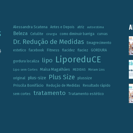
A
Alessandra Scatena
Antes e Depois
atriz
autoestima
Beleza
Celulite
como diminuir barriga
curvas
cirurgia
Dr. Redução de Medidas
Emagrecimento
Fitness
estetico
facebook
flacidez
flaciez
GORDURA
ê
LiporeduCE
lipo
gordura localiza
Maísa Magalhães
Lipo sem Cortes
MEDIDAS
Miriam Lins
Plus Size
plus-size
plussize
original
Priscila Bonifácio
Redução de Medidas
Resultado rápido
tratamento
Tratamento estético
sem cortes