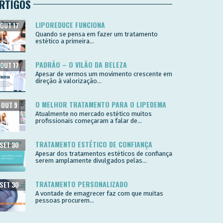
RTIGOS
LIPOREDUCE FUNCIONA
OUT 17
Quando se pensa em fazer um tratamento
estético a primeira...
PADRÃO – O VILÃO DA BELEZA
OUT 17
Apesar de vermos um movimento crescente em
direção à valorização...
O MELHOR TRATAMENTO PARA O LIPEDEMA
OUT 9
Atualmente no mercado estético muitos
profissionais começaram a falar de...
TRATAMENTO ESTÉTICO DE CONFIANÇA
SET 30
Apesar dos tratamentos estéticos de confiança
serem amplamente divulgados pelas...
TRATAMENTO PERSONALIZADO
SET 30
A vontade de emagrecer faz com que muitas
pessoas procurem...