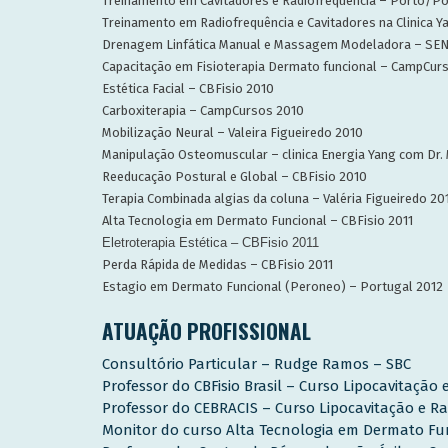
Treinamento em Cavitadores e Radiofrequência – Porto/P
Treinamento em Radiofrequência e Cavitadores na Clinica 
Drenagem Linfática Manual e Massagem Modeladora – SE
Capacitação em Fisioterapia Dermato funcional – CampCur
Estética Facial – CBFisio 2010
Carboxiterapia – CampCursos 2010
Mobilização Neural – Valeira Figueiredo 2010
Manipulação Osteomuscular – clinica Energia Yang com Dr.
Reeducação Postural e Global – CBFisio 2010
Terapia Combinada algias da coluna – Valéria Figueiredo 20
Alta Tecnologia em Dermato Funcional – CBFisio 2011
Eletroterapia Estética – CBFisio 2011
Perda Rápida de Medidas – CBFisio 2011
Estagio em Dermato Funcional (Peroneo) – Portugal 2012
ATUAÇÃO PROFISSIONAL
Consultório Particular – Rudge Ramos – SBC
Professor do CBFisio Brasil – Curso Lipocavitação
Professor do CEBRACIS – Curso Lipocavitação e R
Monitor do curso Alta Tecnologia em Dermato Fu