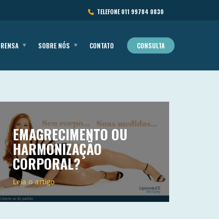
TELEFONE
011 99784 0830
PRENSA
SOBRE NÓS
CONTATO
CONSULTA
EMAGRECIMENTO OU
HARMONIZAÇÃO
CORPORAL?
Leia o artigo